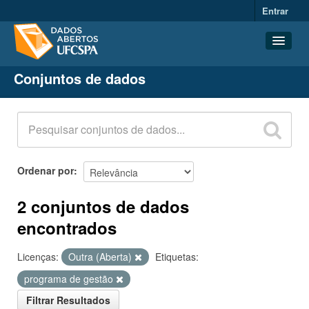
Entrar
Conjuntos de dados
Conjuntos de dados
Organizações
Grupos
Sobre
Ordenar por
2 conjuntos de dados
encontrados
Licenças:
Outra (Aberta)
Etiquetas:
programa de gestão
Filtrar Resultados