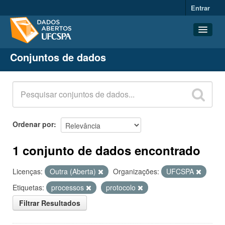
Entrar
Conjuntos de dados
Conjuntos de dados
Organizações
Grupos
Sobre
Ordenar por
1 conjunto de dados encontrado
Licenças:
Outra (Aberta)
Organizações:
UFCSPA
Etiquetas:
processos
protocolo
Filtrar Resultados