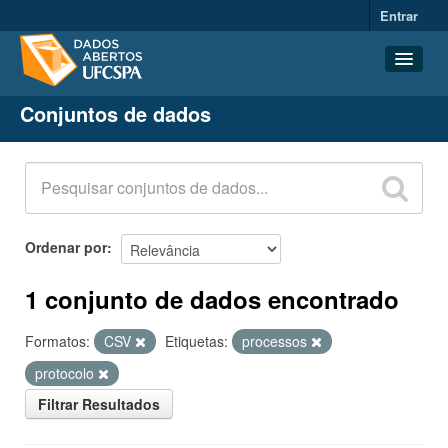
Entrar
Conjuntos de dados
Conjuntos de dados
Organizações
Grupos
Sobre
Ordenar por
1 conjunto de dados encontrado
Formatos:
CSV
Etiquetas:
processos
protocolo
Filtrar Resultados