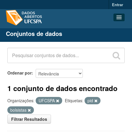
Entrar
Conjuntos de dados
Conjuntos de dados
Organizações
Grupos
Sobre
Ordenar por
1 conjunto de dados encontrado
Organizações:
UFCSPA
Etiquetas:
pid
bolsistas
Filtrar Resultados