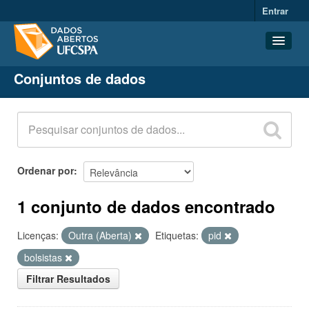
Entrar
Conjuntos de dados
Conjuntos de dados
Organizações
Grupos
Sobre
Ordenar por
1 conjunto de dados encontrado
Licenças:
Outra (Aberta)
Etiquetas:
pid
bolsistas
Filtrar Resultados