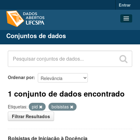
Entrar
Conjuntos de dados
Conjuntos de dados
Organizações
Grupos
Sobre
Ordenar por
1 conjunto de dados encontrado
Etiquetas:
pid
bolsistas
Filtrar Resultados
Bolsistas de Iniciação à Docência