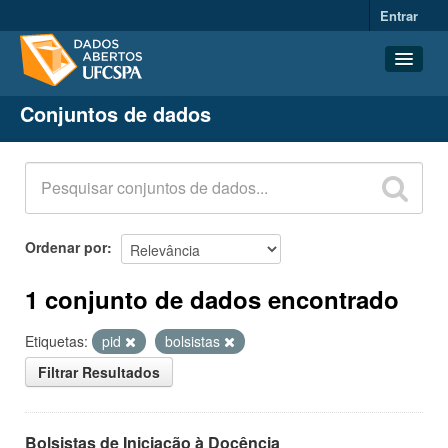
Entrar
Conjuntos de dados
Conjuntos de dados
Organizações
Grupos
Sobre
Ordenar por
1 conjunto de dados encontrado
Etiquetas:
pid
bolsistas
Filtrar Resultados
Bolsistas de Iniciação à Docência