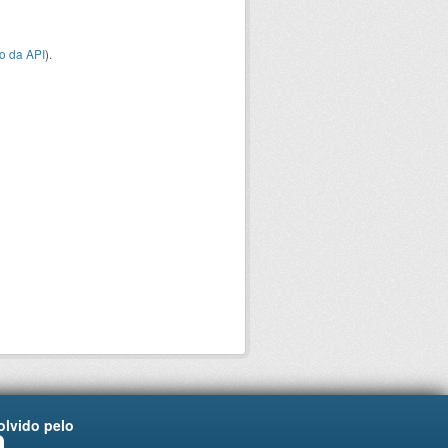
o da API
).
lvido pelo