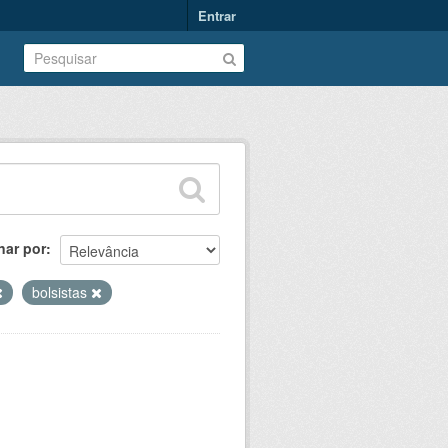
Entrar
nar por
bolsistas