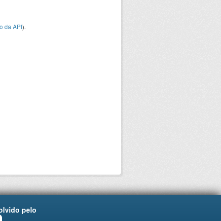
o da API
).
lvido pelo