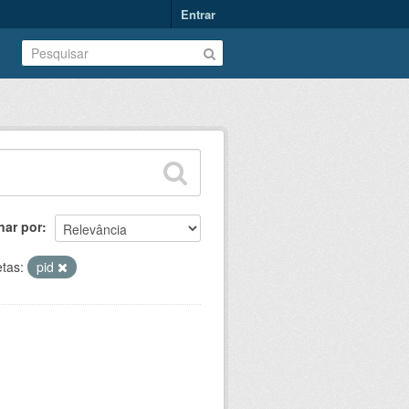
Entrar
nar por
etas:
pid