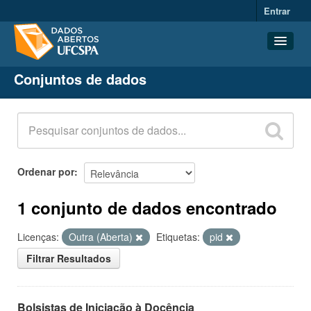
Entrar
Conjuntos de dados
Conjuntos de dados
Organizações
Grupos
Sobre
Ordenar por
1 conjunto de dados encontrado
Licenças:
Outra (Aberta)
Etiquetas:
pid
Filtrar Resultados
Bolsistas de Iniciação à Docência