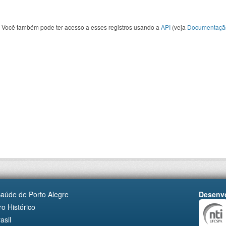
Você também pode ter acesso a esses registros usando a
API
(veja
Documentaçã
Saúde de Porto Alegre
Desenvo
o Histórico
asil