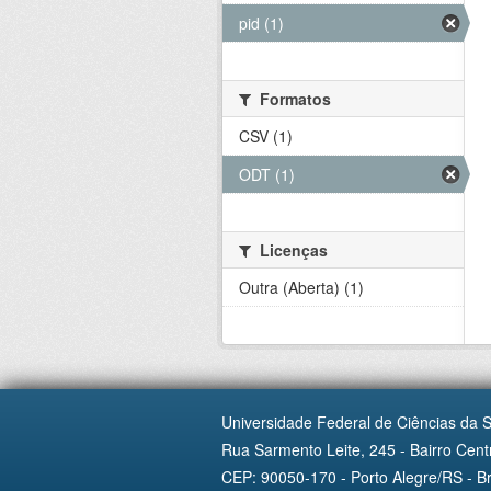
pid (1)
Formatos
CSV (1)
ODT (1)
Licenças
Outra (Aberta) (1)
Universidade Federal de Ciências da 
Rua Sarmento Leite, 245 - Bairro Centr
CEP: 90050-170 - Porto Alegre/RS - Br