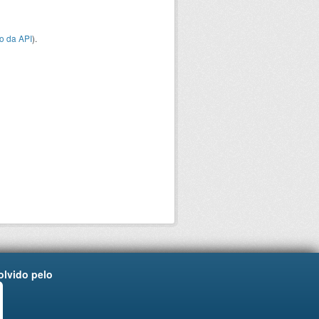
o da API
).
lvido pelo