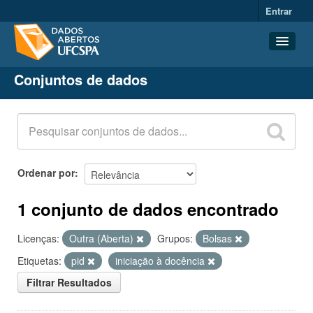
Entrar
Conjuntos de dados
Conjuntos de dados
Organizações
Grupos
Sobre
Ordenar por
1 conjunto de dados encontrado
Licenças:
Outra (Aberta)
Grupos:
Bolsas
Etiquetas:
pid
iniciação à docência
Filtrar Resultados