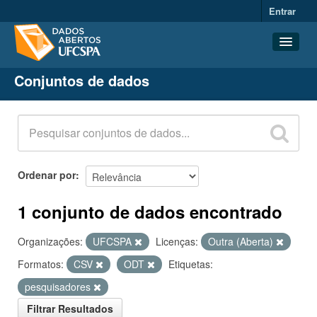
Entrar
Conjuntos de dados
Conjuntos de dados
Organizações
Grupos
Sobre
Ordenar por
1 conjunto de dados encontrado
Organizações:
UFCSPA
Licenças:
Outra (Aberta)
Formatos:
CSV
ODT
Etiquetas:
pesquisadores
Filtrar Resultados