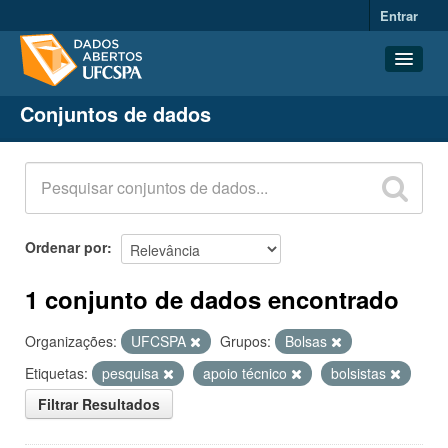
Entrar
Conjuntos de dados
Conjuntos de dados
Organizações
Grupos
Sobre
Ordenar por
1 conjunto de dados encontrado
Organizações:
UFCSPA
Grupos:
Bolsas
Etiquetas:
pesquisa
apoio técnico
bolsistas
Filtrar Resultados