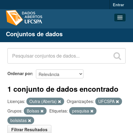
Entrar
Conjuntos de dados
Conjuntos de dados
Organizações
Grupos
Sobre
Ordenar por
1 conjunto de dados encontrado
Licenças:
Outra (Aberta)
Organizações:
UFCSPA
Grupos:
Bolsas
Etiquetas:
pesquisa
bolsistas
Filtrar Resultados