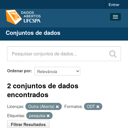
Entrar
Conjuntos de dados
Conjuntos de dados
Organizações
Grupos
Sobre
Ordenar por
2 conjuntos de dados
encontrados
Licenças:
Outra (Aberta)
Formatos:
ODT
Etiquetas:
pesquisa
Filtrar Resultados