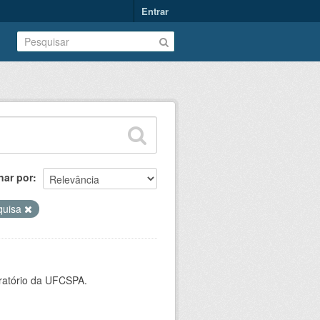
Entrar
nar por
quisa
oratório da UFCSPA.