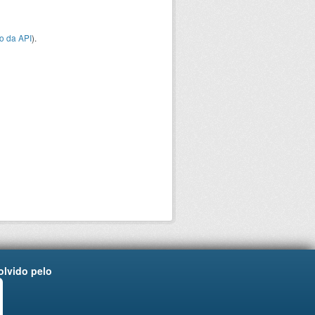
o da API
).
lvido pelo