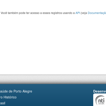
Você também pode ter acesso a esses registros usando a
API
(veja
Documentaçã
Saúde de Porto Alegre
Desenvo
o Histórico
asil