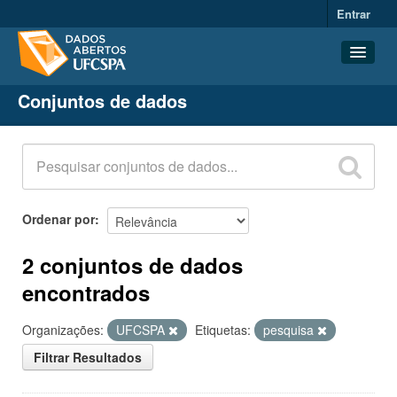
Entrar
Conjuntos de dados
Conjuntos de dados
Organizações
Grupos
Sobre
Ordenar por
2 conjuntos de dados
encontrados
Organizações:
UFCSPA
Etiquetas:
pesquisa
Filtrar Resultados