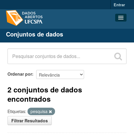
Entrar
Conjuntos de dados
Conjuntos de dados
Organizações
Grupos
Sobre
Ordenar por
2 conjuntos de dados
encontrados
Etiquetas:
pesquisa
Filtrar Resultados