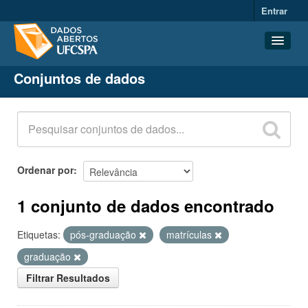
Entrar
Conjuntos de dados
Conjuntos de dados
Organizações
Grupos
Sobre
Ordenar por
1 conjunto de dados encontrado
Etiquetas:
pós-graduação
matrículas
graduação
Filtrar Resultados