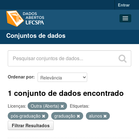
Entrar
Conjuntos de dados
Conjuntos de dados
Organizações
Grupos
Sobre
Ordenar por
1 conjunto de dados encontrado
Licenças:
Outra (Aberta)
Etiquetas:
pós-graduação
graduação
alunos
Filtrar Resultados