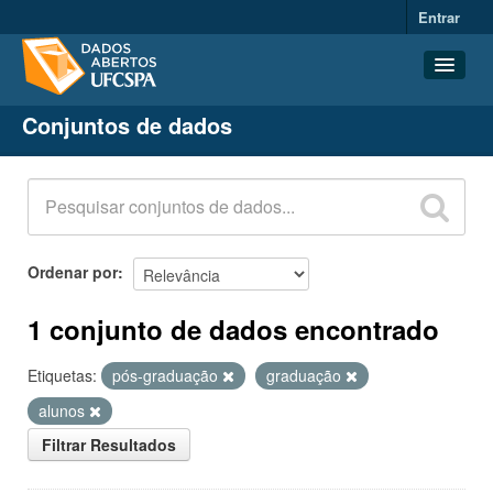
Entrar
Conjuntos de dados
Conjuntos de dados
Organizações
Grupos
Sobre
Ordenar por
1 conjunto de dados encontrado
Etiquetas:
pós-graduação
graduação
alunos
Filtrar Resultados