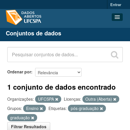
Entrar
Conjuntos de dados
Conjuntos de dados
Organizações
Grupos
Sobre
Ordenar por
1 conjunto de dados encontrado
Organizações:
UFCSPA
Licenças:
Outra (Aberta)
Grupos:
Ensino
Etiquetas:
pós-graduação
graduação
Filtrar Resultados