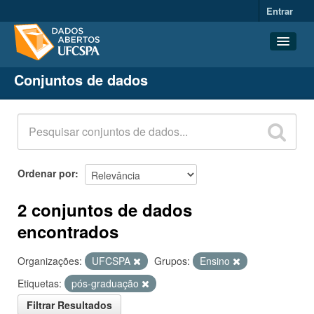
Entrar
Conjuntos de dados
Conjuntos de dados
Organizações
Grupos
Sobre
Ordenar por
2 conjuntos de dados
encontrados
Organizações:
UFCSPA
Grupos:
Ensino
Etiquetas:
pós-graduação
Filtrar Resultados