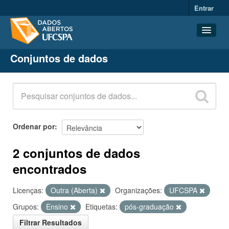
Entrar
Conjuntos de dados
Conjuntos de dados
Organizações
Grupos
Sobre
Ordenar por
2 conjuntos de dados
encontrados
Licenças:
Outra (Aberta)
Organizações:
UFCSPA
Grupos:
Ensino
Etiquetas:
pós-graduação
Filtrar Resultados