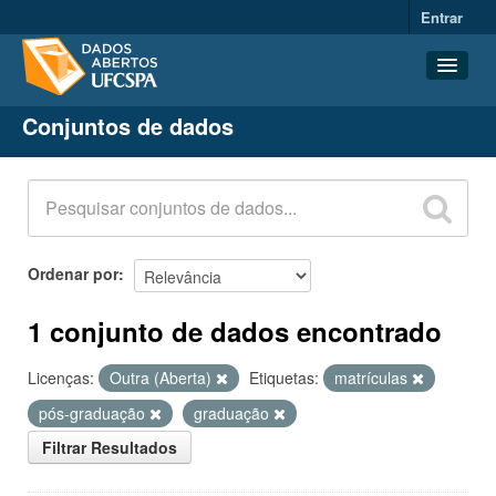
Entrar
Conjuntos de dados
Conjuntos de dados
Organizações
Grupos
Sobre
Ordenar por
1 conjunto de dados encontrado
Licenças:
Outra (Aberta)
Etiquetas:
matrículas
pós-graduação
graduação
Filtrar Resultados