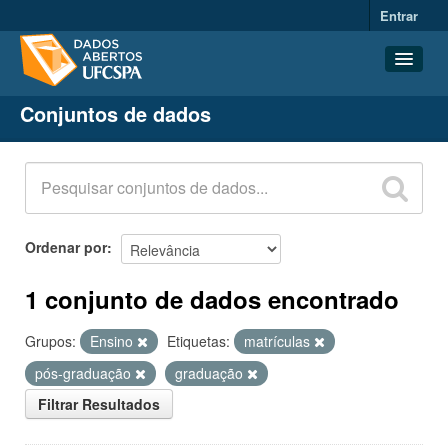
Entrar
Conjuntos de dados
Conjuntos de dados
Organizações
Grupos
Sobre
Ordenar por
1 conjunto de dados encontrado
Grupos:
Ensino
Etiquetas:
matrículas
pós-graduação
graduação
Filtrar Resultados