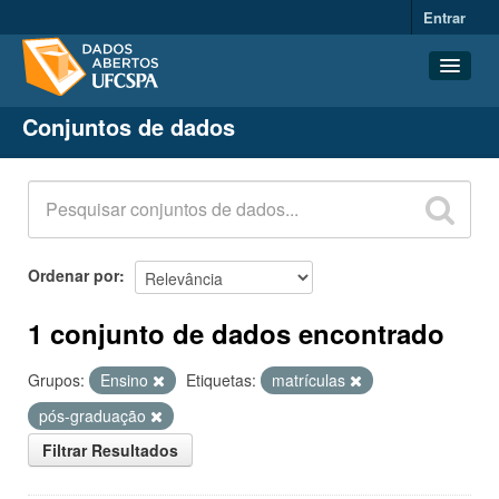
Entrar
Conjuntos de dados
Conjuntos de dados
Organizações
Grupos
Sobre
Ordenar por
1 conjunto de dados encontrado
Grupos:
Ensino
Etiquetas:
matrículas
pós-graduação
Filtrar Resultados