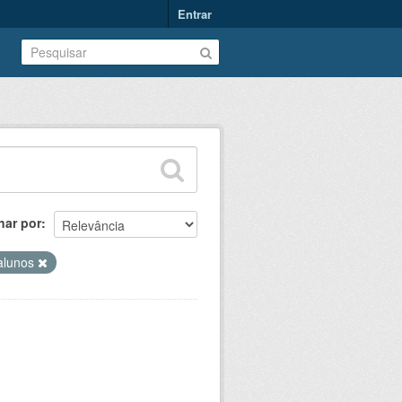
Entrar
nar por
alunos