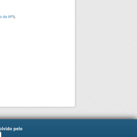
o da API
).
lvido pelo