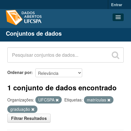
Entrar
Conjuntos de dados
Conjuntos de dados
Organizações
Grupos
Sobre
Ordenar por
1 conjunto de dados encontrado
Organizações:
UFCSPA
Etiquetas:
matrículas
graduação
Filtrar Resultados