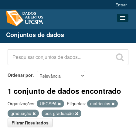
Entrar
Conjuntos de dados
Conjuntos de dados
Organizações
Grupos
Sobre
Ordenar por
1 conjunto de dados encontrado
Organizações:
UFCSPA
Etiquetas:
matrículas
graduação
pós-graduação
Filtrar Resultados