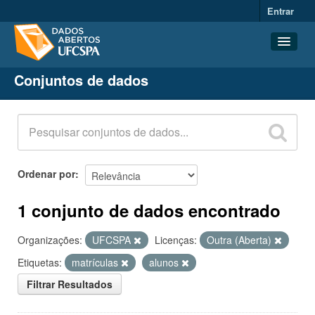
Entrar
Conjuntos de dados
Conjuntos de dados
Organizações
Grupos
Sobre
Ordenar por
1 conjunto de dados encontrado
Organizações:
UFCSPA
Licenças:
Outra (Aberta)
Etiquetas:
matrículas
alunos
Filtrar Resultados