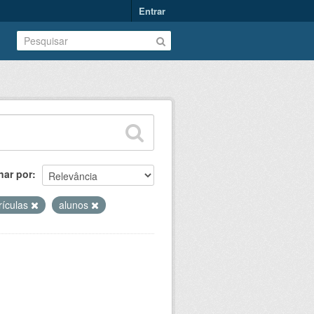
Entrar
nar por
rículas
alunos