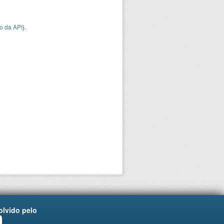
o da API
).
lvido pelo