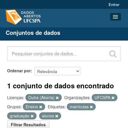
Entrar
Conjuntos de dados
Conjuntos de dados
Organizações
Grupos
Sobre
Ordenar por
1 conjunto de dados encontrado
Licenças:
Outra (Aberta)
Organizações:
UFCSPA
Grupos:
Ensino
Etiquetas:
matrículas
graduação
alunos
Filtrar Resultados