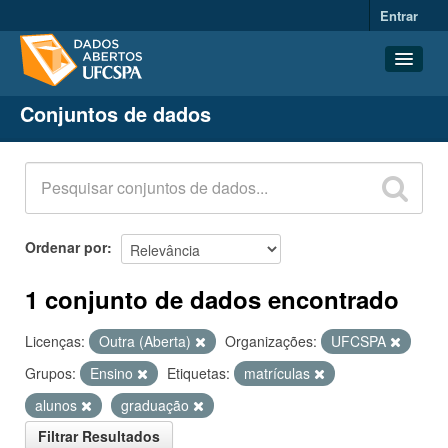
Entrar
Conjuntos de dados
Conjuntos de dados
Organizações
Grupos
Sobre
Ordenar por
1 conjunto de dados encontrado
Licenças:
Outra (Aberta)
Organizações:
UFCSPA
Grupos:
Ensino
Etiquetas:
matrículas
alunos
graduação
Filtrar Resultados