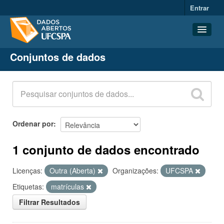
Entrar
Conjuntos de dados
Conjuntos de dados
Organizações
Grupos
Sobre
Ordenar por
1 conjunto de dados encontrado
Licenças:
Outra (Aberta)
Organizações:
UFCSPA
Etiquetas:
matrículas
Filtrar Resultados