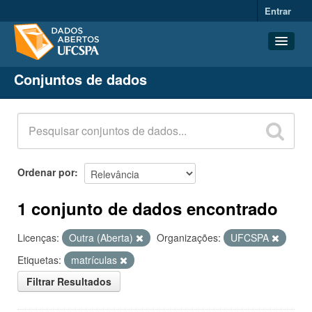
Entrar
Conjuntos de dados
Conjuntos de dados
Organizações
Grupos
Sobre
Ordenar por
1 conjunto de dados encontrado
Licenças:
Outra (Aberta)
Organizações:
UFCSPA
Etiquetas:
matrículas
Filtrar Resultados