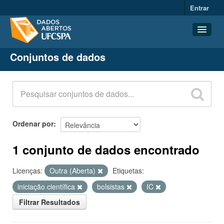
Entrar
Conjuntos de dados
Conjuntos de dados
Organizações
Grupos
Sobre
Ordenar por
1 conjunto de dados encontrado
Licenças:
Outra (Aberta)
Etiquetas:
iniciação científica
bolsistas
IC
Filtrar Resultados