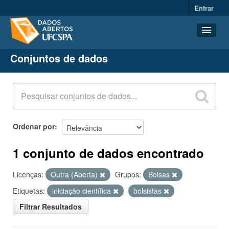
Entrar
Conjuntos de dados
Conjuntos de dados
Organizações
Grupos
Sobre
Ordenar por
1 conjunto de dados encontrado
Licenças:
Outra (Aberta)
Grupos:
Bolsas
Etiquetas:
iniciação científica
bolsistas
Filtrar Resultados