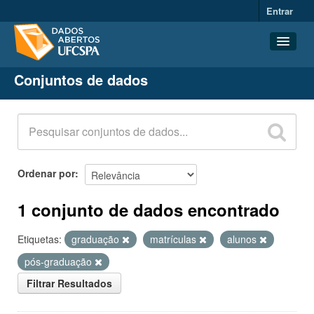
Entrar
Conjuntos de dados
Conjuntos de dados
Organizações
Grupos
Sobre
Ordenar por
1 conjunto de dados encontrado
Etiquetas:
graduação
matrículas
alunos
pós-graduação
Filtrar Resultados