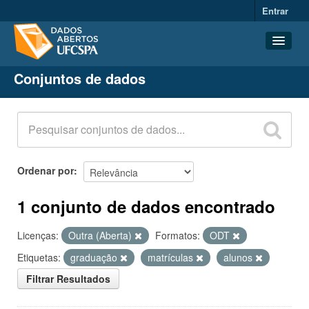
Entrar
Conjuntos de dados
Conjuntos de dados
Organizações
Grupos
Sobre
Ordenar por
1 conjunto de dados encontrado
Licenças:
Outra (Aberta)
Formatos:
ODT
Etiquetas:
graduação
matrículas
alunos
Filtrar Resultados