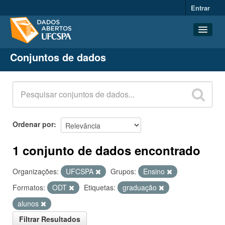
Entrar
Conjuntos de dados
Conjuntos de dados
Organizações
Grupos
Sobre
Ordenar por
1 conjunto de dados encontrado
Organizações:
UFCSPA
Grupos:
Ensino
Formatos:
ODT
Etiquetas:
graduação
alunos
Filtrar Resultados