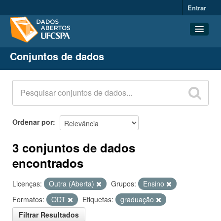
Entrar
Conjuntos de dados
Conjuntos de dados
Organizações
Grupos
Sobre
Ordenar por
3 conjuntos de dados
encontrados
Licenças:
Outra (Aberta)
Grupos:
Ensino
Formatos:
ODT
Etiquetas:
graduação
Filtrar Resultados