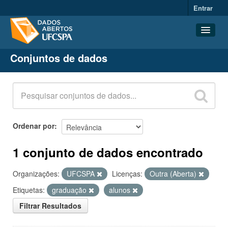
Entrar
Conjuntos de dados
Conjuntos de dados
Organizações
Grupos
Sobre
Ordenar por
1 conjunto de dados encontrado
Organizações:
UFCSPA
Licenças:
Outra (Aberta)
Etiquetas:
graduação
alunos
Filtrar Resultados