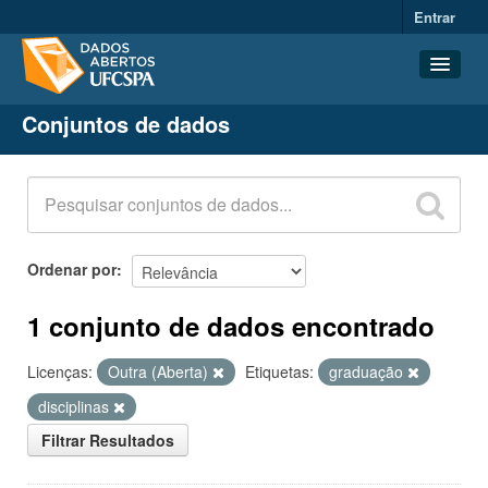
Entrar
Conjuntos de dados
Conjuntos de dados
Organizações
Grupos
Sobre
Ordenar por
1 conjunto de dados encontrado
Licenças:
Outra (Aberta)
Etiquetas:
graduação
disciplinas
Filtrar Resultados