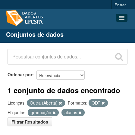
Entrar
Conjuntos de dados
Conjuntos de dados
Organizações
Grupos
Sobre
Ordenar por
1 conjunto de dados encontrado
Licenças:
Outra (Aberta)
Formatos:
ODT
Etiquetas:
graduação
alunos
Filtrar Resultados