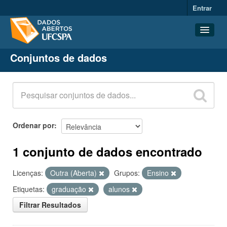
Entrar
Conjuntos de dados
Conjuntos de dados
Organizações
Grupos
Sobre
Ordenar por
1 conjunto de dados encontrado
Licenças:
Outra (Aberta)
Grupos:
Ensino
Etiquetas:
graduação
alunos
Filtrar Resultados