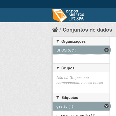
Conjuntos de dados
Organizações
UFCSPA (1)
Grupos
Não há Grupos que
correspondam a essa busca
Etiquetas
gestão (1)
programa de gestão (1)