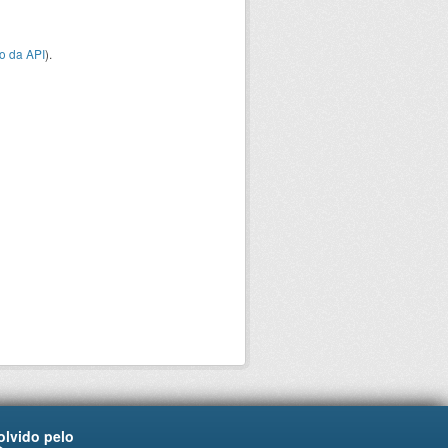
o da API
).
lvido pelo