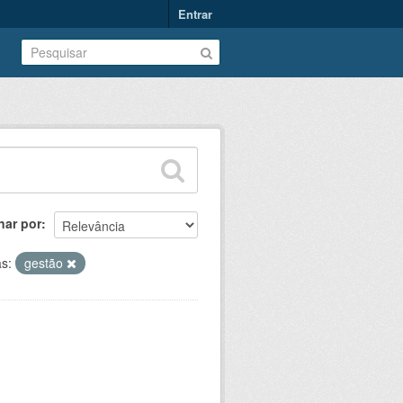
Entrar
nar por
as:
gestão