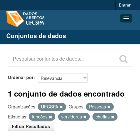
Entrar
Conjuntos de dados
Conjuntos de dados
Organizações
Grupos
Sobre
Ordenar por
1 conjunto de dados encontrado
Organizações:
UFCSPA
Grupos:
Pessoas
Etiquetas:
funções
servidores
chefias
Filtrar Resultados