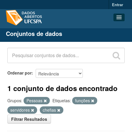
Entrar
Conjuntos de dados
Conjuntos de dados
Organizações
Grupos
Sobre
Ordenar por
1 conjunto de dados encontrado
Grupos:
Pessoas
Etiquetas:
funções
servidores
chefias
Filtrar Resultados